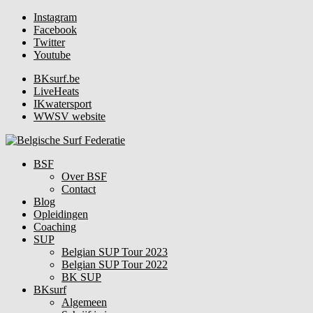
Instagram
Facebook
Twitter
Youtube
BKsurf.be
LiveHeats
IKwatersport
WWSV website
BSF
Over BSF
Contact
Blog
Opleidingen
Coaching
SUP
Belgian SUP Tour 2023
Belgian SUP Tour 2022
BK SUP
BKsurf
Algemeen