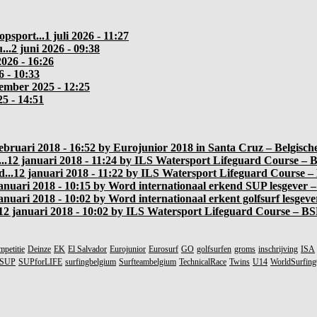
psport...
1 juli 2026 - 11:27
...
2 juni 2026 - 09:38
2026 - 16:26
6 - 10:33
ember 2025 - 12:25
5 - 14:51
februari 2018 - 16:52 by Eurojunior 2018 in Santa Cruz – Belgisch
..
12 januari 2018 - 11:24 by ILS Watersport Lifeguard Course – BS
...
12 januari 2018 - 11:22 by ILS Watersport Lifeguard Course – 
anuari 2018 - 10:15 by Word internationaal erkend SUP lesgever – 
anuari 2018 - 10:02 by Word internationaal erkent golfsurf lesgeve
12 januari 2018 - 10:02 by ILS Watersport Lifeguard Course – BSF
mpetitie
Deinze
EK
El Salvador
Eurojunior
Eurosurf
GO
golfsurfen
groms
inschrijving
ISA
SUP
SUPforLIFE
surfingbelgium
Surfteambelgium
TechnicalRace
Twins
U14
WorldSurfin