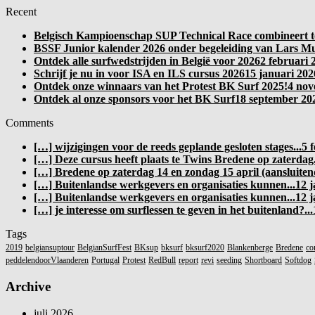
Recent
Belgisch Kampioenschap SUP Technical Race combineert to
BSSF Junior kalender 2026 onder begeleiding van Lars Mu
Ontdek alle surfwedstrijden in België voor 2026
2 februari 
Schrijf je nu in voor ISA en ILS cursus 2026
15 januari 202
Ontdek onze winnaars van het Protest BK Surf 2025!
4 nov
Ontdek al onze sponsors voor het BK Surf
18 september 202
Comments
[…] wijzigingen voor de reeds geplande gesloten stages...
5 
[…] Deze cursus heeft plaats te Twins Bredene op zaterdag.
[…] Bredene op zaterdag 14 en zondag 15 april (aansluitend
[…] Buitenlandse werkgevers en organisaties kunnen...
12 j
[…] Buitenlandse werkgevers en organisaties kunnen...
12 j
[…] je interesse om surflessen te geven in het buitenland?...
Tags
2019
belgiansuptour
BelgianSurfFest
BKsup
bksurf
bksurf2020
Blankenberge
Bredene
co
peddelendoorVlaanderen
Portugal
Protest
RedBull
report
revi
seeding
Shortboard
Softdog
Archive
juli 2026