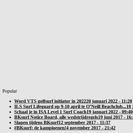
Popular
Word VTS golfsurf initiator in 2022
20 januari 2022 - 11:20
ILS Surf Lifeguard op 9-10 april te O’Neill Beachclub...
18 
Schaal je in ISA Level 1 Surf Coach
19 januari 2022 - 09:40
BKsurf Notice Board, alle wedstrijdregels
19 juni 2017 - 16
Slapen tijdens BKsurf
12 september 2017 - 11:37
#BKsurf: de kampioenen!
4 november 2017 - 21:42