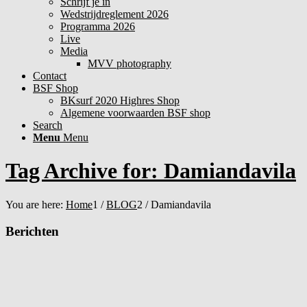
Schrijf je in
Wedstrijdreglement 2026
Programma 2026
Live
Media
MVV photography
Contact
BSF Shop
BKsurf 2020 Highres Shop
Algemene voorwaarden BSF shop
Search
Menu
Menu
Tag Archive for: Damiandavila
You are here:
Home
1
/
BLOG
2
/
Damiandavila
Berichten