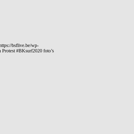
https://bsflive.be/wp-
n Protest #BKsurf2020 foto’s