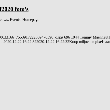
2020 foto’s
euws
,
Events
,
Homepage
30110633166_7553917222869470396_o.jpg
696
1044
Tommy Maenhaut
ut
2020-12-22 16:22:32
2020-12-22 16:22:32
Koop miljoenen pixels aa