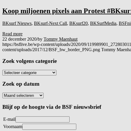
Koop miljoenen pixels aan Protest #BKsurf
BKsurf Nieuws
,
BKsurf-Next Call
,
BKsurf20
,
BKSurfMedia
,
BSFni
Read more
22 december 2020
/
by
Tommy Maenhaut
https://bsflive.be/wp-content/uploads/2020/09/119989901_27280
content/uploads/2017/12/BSF_bw_border_PNG.png
Tommy Maenha
Zoek volgens categorie
Zoek op datum
Blijf op de hoogte via de BSF nieuwsbrief
E-mail
Voornaam