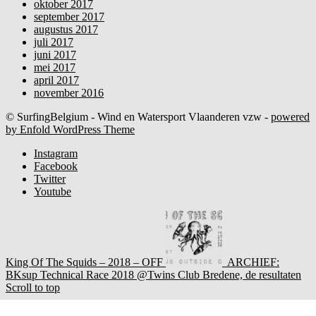
oktober 2017
september 2017
augustus 2017
juli 2017
juni 2017
mei 2017
april 2017
november 2016
© SurfingBelgium - Wind en Watersport Vlaanderen vzw -
powered
by Enfold WordPress Theme
Instagram
Facebook
Twitter
Youtube
King Of The Squids – 2018 – OFF
ARCHIEF:
BKsup Technical Race 2018 @Twins Club Bredene, de resultaten
Scroll to top