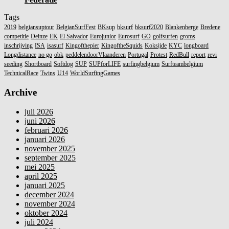
Tags
2019
belgiansuptour
BelgianSurfFest
BKsup
bksurf
bksurf2020
Blankenberge
Bredene
competitie
Deinze
EK
El Salvador
Eurojunior
Eurosurf
GO
golfsurfen
groms
inschrijving
ISA
isasurf
Kingofthepier
KingoftheSquids
Koksijde
KYC
longboard
Longdistance
no go
obk
peddelendoorVlaanderen
Portugal
Protest
RedBull
report
revi
seeding
Shortboard
Softdog
SUP
SUPforLIFE
surfingbelgium
Surfteambelgium
TechnicalRace
Twins
U14
WorldSurfingGames
Archive
juli 2026
juni 2026
februari 2026
januari 2026
november 2025
september 2025
mei 2025
april 2025
januari 2025
december 2024
november 2024
oktober 2024
juli 2024