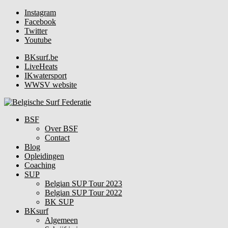
Instagram
Facebook
Twitter
Youtube
BKsurf.be
LiveHeats
IKwatersport
WWSV website
BSF
Over BSF
Contact
Blog
Opleidingen
Coaching
SUP
Belgian SUP Tour 2023
Belgian SUP Tour 2022
BK SUP
BKsurf
Algemeen