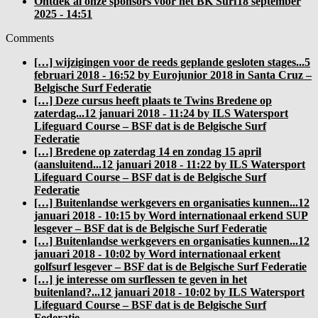
Ontdek al onze sponsors voor het BK Surf
18 september
2025 - 14:51
Comments
[…] wijzigingen voor de reeds geplande gesloten stages...
5
februari 2018 - 16:52 by Eurojunior 2018 in Santa Cruz –
Belgische Surf Federatie
[…] Deze cursus heeft plaats te Twins Bredene op
zaterdag...
12 januari 2018 - 11:24 by ILS Watersport
Lifeguard Course – BSF dat is de Belgische Surf
Federatie
[…] Bredene op zaterdag 14 en zondag 15 april
(aansluitend...
12 januari 2018 - 11:22 by ILS Watersport
Lifeguard Course – BSF dat is de Belgische Surf
Federatie
[…] Buitenlandse werkgevers en organisaties kunnen...
12
januari 2018 - 10:15 by Word internationaal erkend SUP
lesgever – BSF dat is de Belgische Surf Federatie
[…] Buitenlandse werkgevers en organisaties kunnen...
12
januari 2018 - 10:02 by Word internationaal erkent
golfsurf lesgever – BSF dat is de Belgische Surf Federatie
[…] je interesse om surflessen te geven in het
buitenland?...
12 januari 2018 - 10:02 by ILS Watersport
Lifeguard Course – BSF dat is de Belgische Surf
Federatie