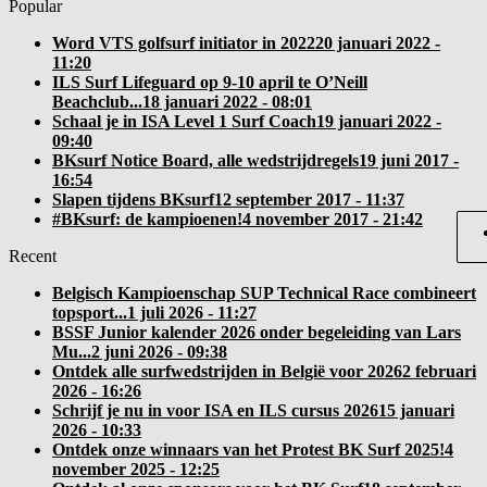
Popular
Word VTS golfsurf initiator in 2022
20 januari 2022 -
11:20
ILS Surf Lifeguard op 9-10 april te O’Neill
Beachclub...
18 januari 2022 - 08:01
Schaal je in ISA Level 1 Surf Coach
19 januari 2022 -
09:40
BKsurf Notice Board, alle wedstrijdregels
19 juni 2017 -
16:54
Slapen tijdens BKsurf
12 september 2017 - 11:37
#BKsurf: de kampioenen!
4 november 2017 - 21:42
Recent
Belgisch Kampioenschap SUP Technical Race combineert
topsport...
1 juli 2026 - 11:27
BSSF Junior kalender 2026 onder begeleiding van Lars
Mu...
2 juni 2026 - 09:38
Ontdek alle surfwedstrijden in België voor 2026
2 februari
2026 - 16:26
Schrijf je nu in voor ISA en ILS cursus 2026
15 januari
2026 - 10:33
Ontdek onze winnaars van het Protest BK Surf 2025!
4
november 2025 - 12:25