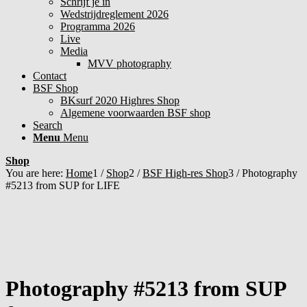
Schrijf je in
Wedstrijdreglement 2026
Programma 2026
Live
Media
MVV photography
Contact
BSF Shop
BKsurf 2020 Highres Shop
Algemene voorwaarden BSF shop
Search
Menu
Menu
Shop
You are here:
Home
1
/
Shop
2
/
BSF High-res Shop
3
/
Photography
#5213 from SUP for LIFE
Photography #5213 from SUP